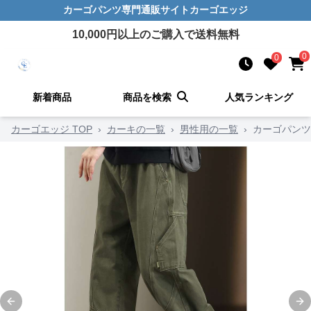
カーゴパンツ
専門通販サイト
カーゴエッジ
10,000
円以上のご購入で送料無料
0
0
新着商品
商品を検索
人気ランキング
カーゴエッジ TOP
›
カーキの一覧
›
男性用の一覧
›
カーゴパンツ
Previous slide
Ne