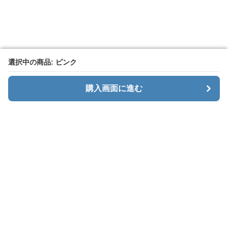
選択中の商品: ピンク
選択中の商品: ピンク
購入画面に進む
購入画面に進む
カーゴエッジ
について