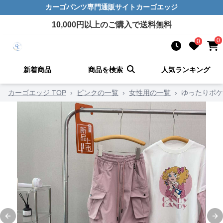
カーゴパンツ
専門通販サイト
カーゴエッジ
10,000
円以上のご購入で送料無料
0
0
新着商品
商品を検索
人気ランキング
カーゴエッジ TOP
›
ピンクの一覧
›
女性用の一覧
›
ゆったりポケ
Previous slide
Ne