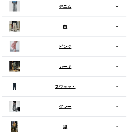
デニム
白
ピンク
カーキ
スウェット
グレー
緑