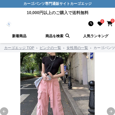
カーゴパンツ
専門通販サイト
カーゴエッジ
10,000
円以上のご購入で送料無料
0
0
新着商品
商品を検索
人気ランキング
カーゴエッジ TOP
›
ピンクの一覧
›
女性用の一覧
›
カーゴパンツ
Previous slide
Ne