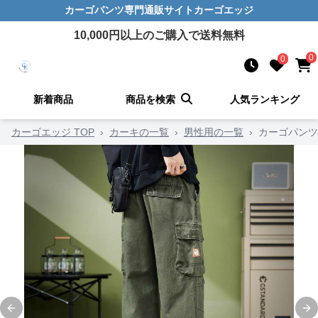
カーゴパンツ
専門通販サイト
カーゴエッジ
10,000
円以上のご購入で送料無料
0
0
新着商品
商品を検索
人気ランキング
カーゴエッジ TOP
›
カーキの一覧
›
男性用の一覧
›
カーゴパンツ
Previous slide
Ne