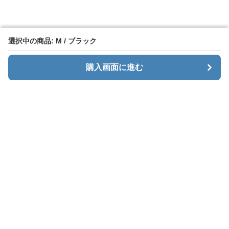
選択中の商品: M / ブラック
選択中の商品: M / ブラック
購入画面に進む
購入画面に進む
カーゴエッジ
について