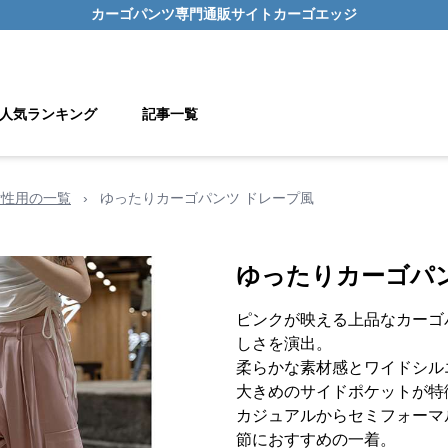
カーゴパンツ
専門通販サイト
カーゴエッジ
人気ランキング
記事一覧
女性用の一覧
›
ゆったりカーゴパンツ ドレープ風
ゆったりカーゴパ
ピンクが映える上品なカーゴ
しさを演出。
柔らかな素材感とワイドシル
大きめのサイドポケットが特
カジュアルからセミフォーマ
節におすすめの一着。