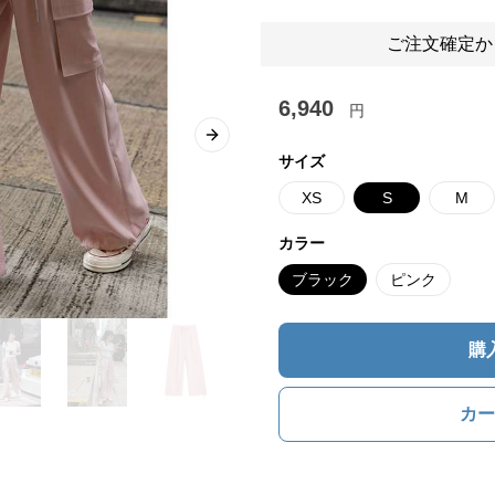
ご注文確定か
6,940
円
Next slide
サイズ
XS
S
M
カラー
ブラック
ピンク
購
カー