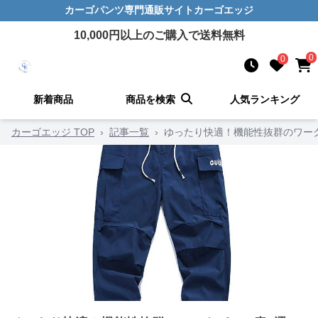
カーゴパンツ
専門通販サイト
カーゴエッジ
10,000
円以上のご購入で送料無料
0
0
新着商品
商品を検索
人気ランキング
カーゴエッジ TOP
›
記事一覧
›
ゆったり快適！機能性抜群のワー