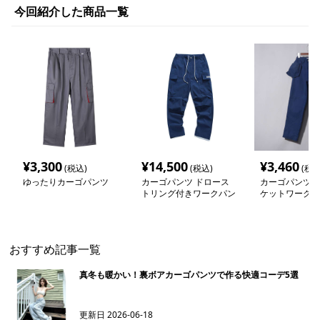
今回紹介した商品一覧
¥
3,300
¥
14,500
¥
3,460
(税込)
(税込)
(税込
ゆったりカーゴパンツ
カーゴパンツ ドロース
カーゴパンツ 
トリング付きワークパン
ケットワークパ
ツ
おすすめ記事一覧
真冬も暖かい！裏ボアカーゴパンツで作る快適コーデ5選
更新日
2026-06-18