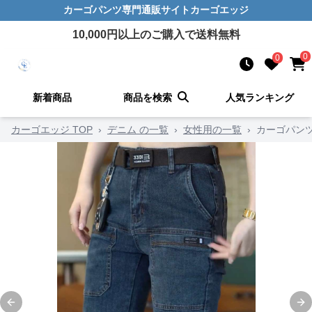
カーゴパンツ
専門通販サイト
カーゴエッジ
10,000
円以上のご購入で送料無料
0
0
新着商品
商品を検索
人気ランキング
カーゴエッジ TOP
›
デニム の一覧
›
女性用の一覧
›
カーゴパン
Previous slide
Ne