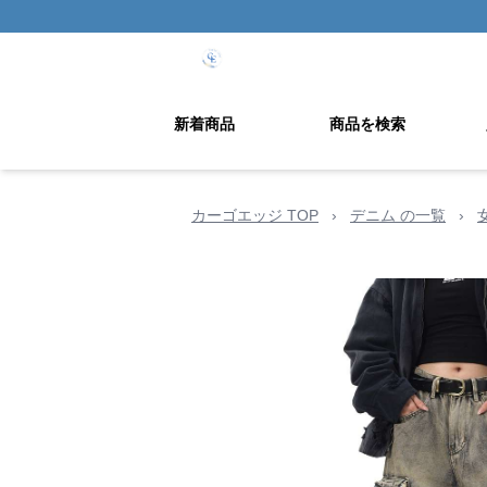
新着商品
商品を検索
カーゴエッジ TOP
›
デニム の一覧
›