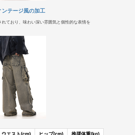
ヴィンテージ風の加工
されており、味わい深い雰囲気と個性的な表情を
ウエスト(cm)
ヒップ(cm)
推奨体重(kg)