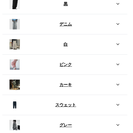
黒
デニム
白
ピンク
カーキ
スウェット
グレー