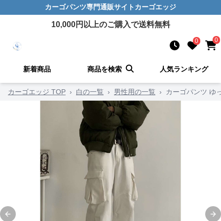
カーゴパンツ
専門通販サイト
カーゴエッジ
10,000
円以上のご購入で送料無料
0
0
新着商品
商品を検索
人気ランキング
カーゴエッジ TOP
›
白の一覧
›
男性用の一覧
›
カーゴパンツ ゆ
Previous slide
Ne