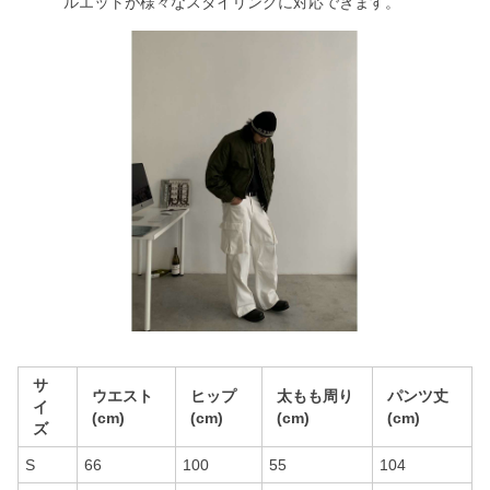
ルエットが様々なスタイリングに対応できます。
サ
ウエスト
ヒップ
太もも周り
パンツ丈
イ
(cm)
(cm)
(cm)
(cm)
ズ
S
66
100
55
104