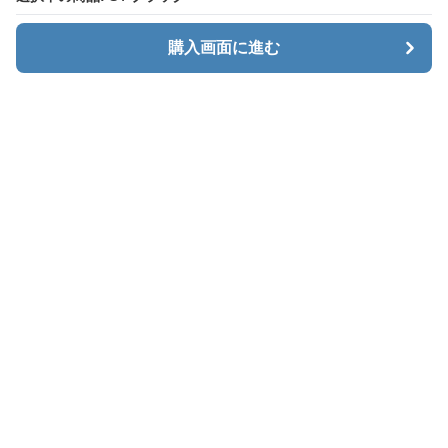
購入画面に進む
購入画面に進む
カーゴエッジ
について
会社概要
利用規約