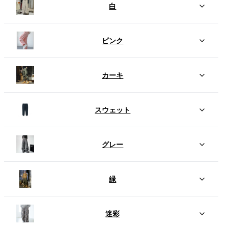
白
ピンク
カーキ
スウェット
グレー
緑
迷彩