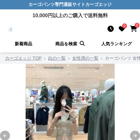
カーゴパンツ
専門通販サイト
カーゴエッジ
10,000
円以上のご購入で送料無料
0
0
新着商品
商品を検索
人気ランキング
カーゴエッジ TOP
›
白の一覧
›
女性用の一覧
›
カーゴパンツ 女
Previous slide
Ne