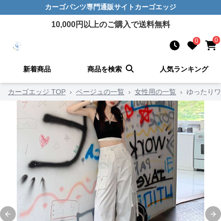
カーゴパンツ
専門通販サイト
カーゴエッジ
10,000
円以上のご購入で送料無料
0
0
新着商品
商品を検索
人気ランキング
カーゴエッジ TOP
›
ベージュの一覧
›
女性用の一覧
›
ゆったりワ
Previous slide
Ne