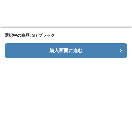
選択中の商品: S / ブラック
選択中の商品: S / ブラック
購入画面に進む
購入画面に進む
カーゴエッジ
について