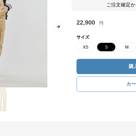
ご注文確定か
22,900
円
Next slide
サイズ
XS
S
M
購
カー