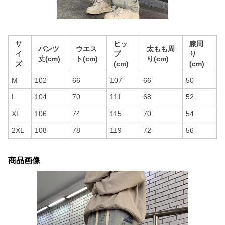
サ
ヒッ
膝周
パンツ
ウエス
太もも周
イ
プ
り
丈(cm)
ト(cm)
り(cm)
ズ
(cm)
(cm)
M
102
66
107
66
50
L
104
70
111
68
52
XL
106
74
115
70
54
2XL
108
78
119
72
56
商品画像