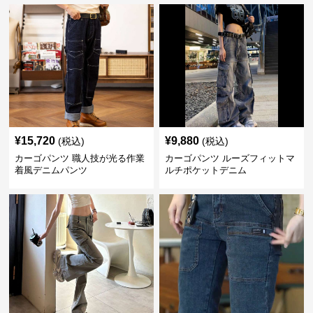
¥
15,720
¥
9,880
(税込)
(税込)
カーゴパンツ 職人技が光る作業
カーゴパンツ ルーズフィットマ
着風デニムパンツ
ルチポケットデニム