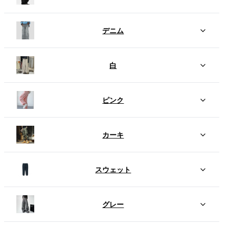
デニム
白
ピンク
カーキ
スウェット
グレー