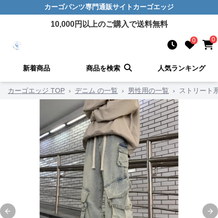
カーゴパンツ
専門通販サイト
カーゴエッジ
10,000
円以上のご購入で送料無料
0
0
新着商品
商品を検索
人気ランキング
カーゴエッジ TOP
›
デニム の一覧
›
男性用の一覧
›
ストリート
Previous slide
Ne