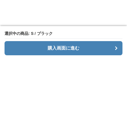
選択中の商品: S / ブラック
選択中の商品: S / ブラック
購入画面に進む
購入画面に進む
カーゴエッジ
について