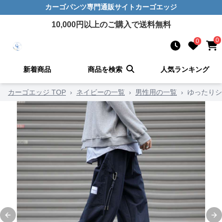
カーゴパンツ
専門通販サイト
カーゴエッジ
10,000
円以上のご購入で送料無料
0
0
新着商品
商品を検索
人気ランキング
カーゴエッジ TOP
›
ネイビーの一覧
›
男性用の一覧
›
ゆったりシ
Previous slide
Ne