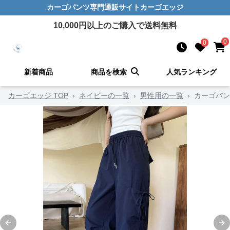
カーゴパンツ
専門通販サイト
カーゴエッジ
10,000
円以上のご購入で送料無料
0
0
新着商品
商品を検索
人気ランキング
カーゴエッジ TOP
›
ネイビーの一覧
›
男性用の一覧
›
カーゴパン
Previous slide
Ne