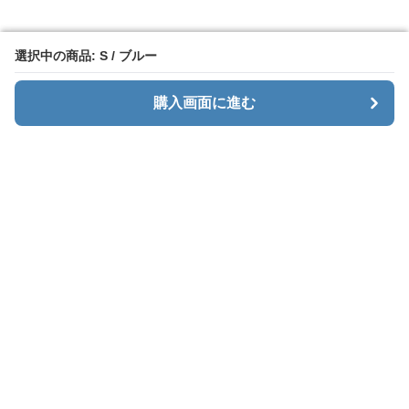
選択中の商品: S / ブルー
選択中の商品: S / ブルー
購入画面に進む
購入画面に進む
カーゴエッジ
について
会社概要