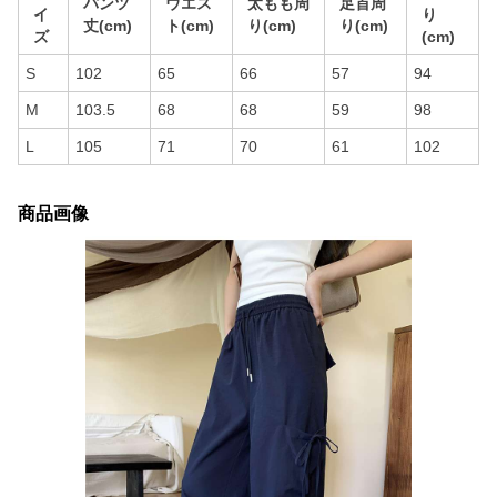
パンツ
ウエス
太もも周
足首周
イ
り
丈(cm)
ト(cm)
り(cm)
り(cm)
ズ
(cm)
S
102
65
66
57
94
M
103.5
68
68
59
98
L
105
71
70
61
102
商品画像