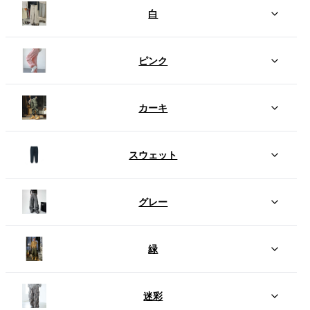
白
ピンク
カーキ
スウェット
グレー
緑
迷彩