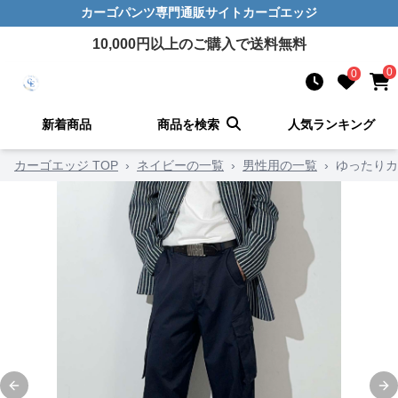
カーゴパンツ
専門通販サイト
カーゴエッジ
10,000
円以上のご購入で送料無料
0
0
新着商品
商品を検索
人気ランキング
カーゴエッジ TOP
›
ネイビーの一覧
›
男性用の一覧
›
ゆったりカ
Previous slide
Ne