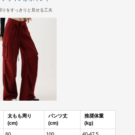
周りをすっきりと見せる工夫
太もも周り
パンツ丈
推奨体重
(cm)
(cm)
(kg)
60
100
40-47.5