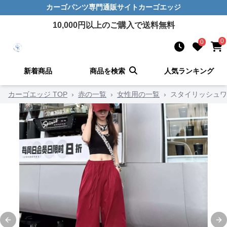
カーゴパンツ
専門通販サイト
カーゴエッジ
10,000
円以上のご購入で送料無料
0
0
新着商品
商品を検索
人気ランキング
カーゴエッジ TOP
›
赤の一覧
›
女性用の一覧
›
スタイリッシュワ
Previous slide
Ne