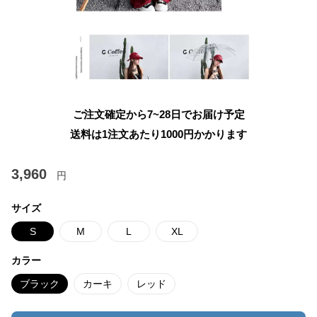
ご注文確定から7~28日でお届け予定
送料は1注文あたり
1000
円かかります
3,960
円
サイズ
S
M
L
XL
カラー
ブラック
カーキ
レッド