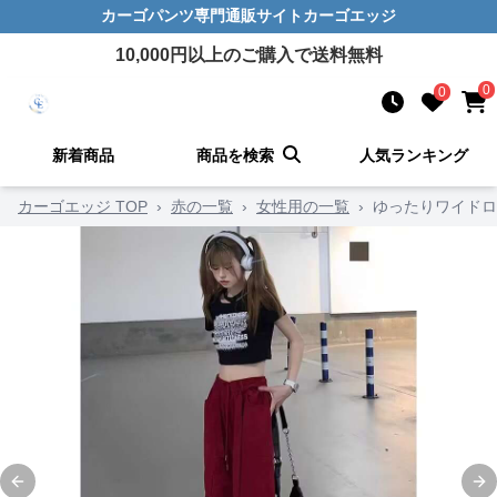
カーゴパンツ
専門通販サイト
カーゴエッジ
10,000
円以上のご購入で送料無料
0
0
新着商品
商品を検索
人気ランキング
カーゴエッジ TOP
›
赤の一覧
›
女性用の一覧
›
ゆったりワイドロ
Previous slide
Ne