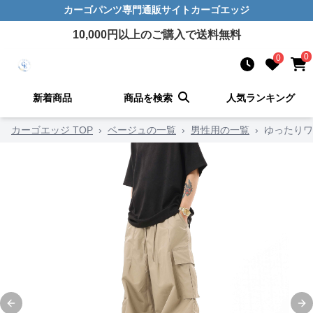
カーゴパンツ
専門通販サイト
カーゴエッジ
10,000
円以上のご購入で送料無料
0
0
新着商品
商品を検索
人気ランキング
カーゴエッジ TOP
›
ベージュの一覧
›
男性用の一覧
›
ゆったりワ
Previous slide
Ne