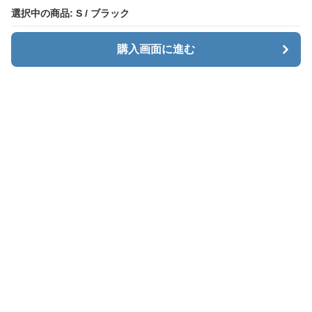
選択中の商品: S / ブラック
選択中の商品: S / ブラック
購入画面に進む
購入画面に進む
カーゴエッジ
について
会社概要
利用規約