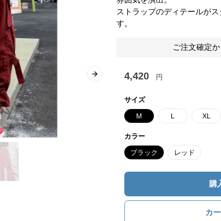
ストラップのディテールがス
す。
ご注文確定か
4,420
円
Next slide
サイズ
M
L
XL
カラー
ブラック
レッド
購
カー