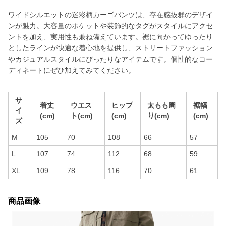
ワイドシルエットの迷彩柄カーゴパンツは、存在感抜群のデザイ
ンが魅力。大容量のポケットや装飾的なタグがスタイルにアクセ
ントを加え、実用性も兼ね備えています。裾に向かってゆったり
としたラインが快適な着心地を提供し、ストリートファッション
やカジュアルスタイルにぴったりなアイテムです。個性的なコー
ディネートにぜひ加えてみてください。
サ
着丈
ウエス
ヒップ
太もも周
裾幅
イ
(cm)
ト(cm)
(cm)
り(cm)
(cm)
ズ
M
105
70
108
66
57
L
107
74
112
68
59
XL
109
78
116
70
61
商品画像