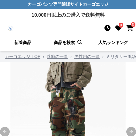
カーゴパンツ
専門通販サイト
カーゴエッジ
10,000
円以上のご購入で送料無料
0
0
新着商品
商品を検索
人気ランキング
カーゴエッジ TOP
›
迷彩の一覧
›
男性用の一覧
›
ミリタリー風ゆ
Previous slide
Ne