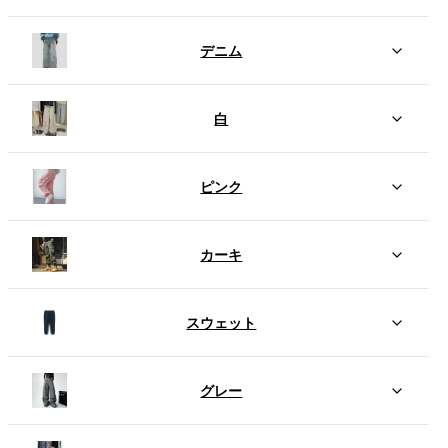
デニム
白
ピンク
カーキ
スウェット
グレー