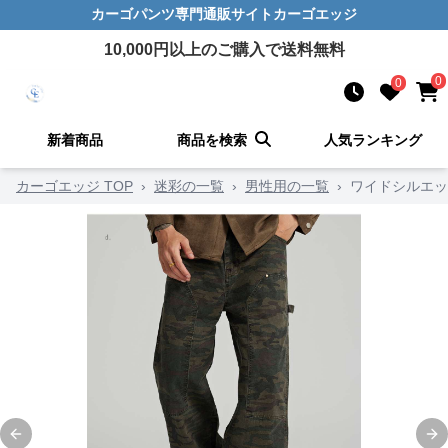
カーゴパンツ
専門通販サイト
カーゴエッジ
10,000
円以上のご購入で送料無料
0
0
新着商品
商品を検索
人気ランキング
カーゴエッジ TOP
›
迷彩の一覧
›
男性用の一覧
›
ワイドシルエッ
Previous slide
Ne