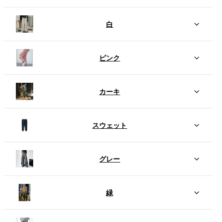
白
ピンク
カーキ
スウェット
グレー
緑