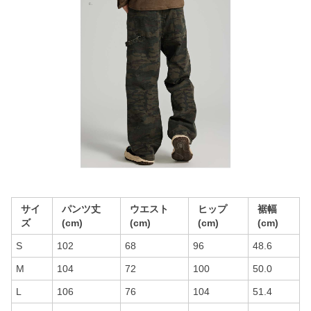
サイ
パンツ丈
ウエスト
ヒップ
裾幅
ズ
(cm)
(cm)
(cm)
(cm)
S
102
68
96
48.6
M
104
72
100
50.0
L
106
76
104
51.4