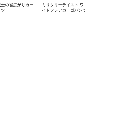
戦士の裾広がりカー
ミリタリーテイスト ワ
ストリート系ワイドカー
ンツ
イドフレアカーゴパンツ
ゴパンツ