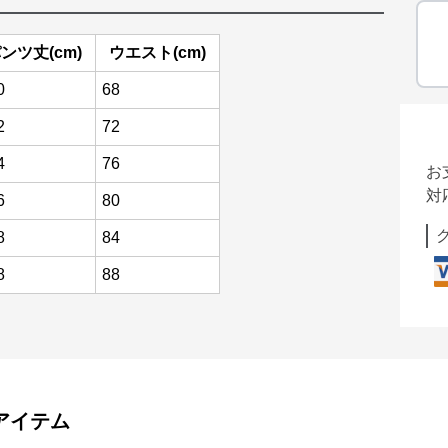
ンツ丈(cm)
ウエスト(cm)
0
68
2
72
4
76
お
対
6
80
8
84
8
88
アイテム