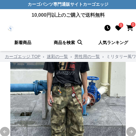
カーゴパンツ
専門通販サイト
カーゴエッジ
10,000
円以上のご購入で送料無料
0
0
新着商品
商品を検索
人気ランキング
カーゴエッジ TOP
›
迷彩の一覧
›
男性用の一覧
›
ミリタリー風ワ
Previous slide
Ne