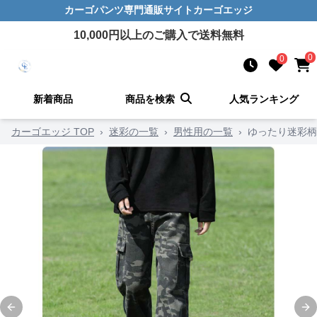
カーゴパンツ
専門通販サイト
カーゴエッジ
10,000
円以上のご購入で送料無料
0
0
新着商品
商品を検索
人気ランキング
カーゴエッジ TOP
›
迷彩の一覧
›
男性用の一覧
›
ゆったり迷彩柄
Previous slide
Ne